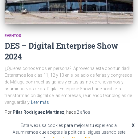
EVENTOS
DES – Digital Enterprise Show
2024
¿Quieres conocernos en persona? ¡Aprovecha esta oportunidad!
Estaremos los dias 11, 12 y 13 en el palacio de ferias y congresos
de Málaga con muchas ganas y entusiasmo de renovarnos y
asumir nuevos retos. Digital Enterprise Show hace posible la
transformación digital de las empresas, reuniendo tecnologías de
vanguardia y
Leer más
Por
Pilar Rodriguez Martinez
, hace
2 años
Esta web usa cookies para mejorar tu experiencia.
X
Asumiremos que aceptas la política si sigues usando este