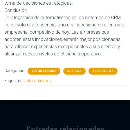
toma de decisiones estratégicas.
Conclusión
La integración de automatismos en los sistemas de CRM
no es solo una tendencia, sino una necesidad en el entorno
empresarial competitivo de hoy. Las empresas que
adopten estas innovaciones estarán mejor posicionadas
para ofrecer experiencias excepcionales a sus clientes y
alcanzar nuevos niveles de eficiencia operativa.
Categorías:
AUTOMATISMOS
NOTICIAS
TECNOLOGIAS
Etiquetas:
automatismos
Entradas relacionadas