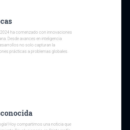
icas
ño 2024 ha comenzado con innovaciones
na. Desde avances en inteligencia
 desarrollos no solo capturan la
ones prácticas a problemas globales.
esconocida
logía! Hoy compartimos una noticia que