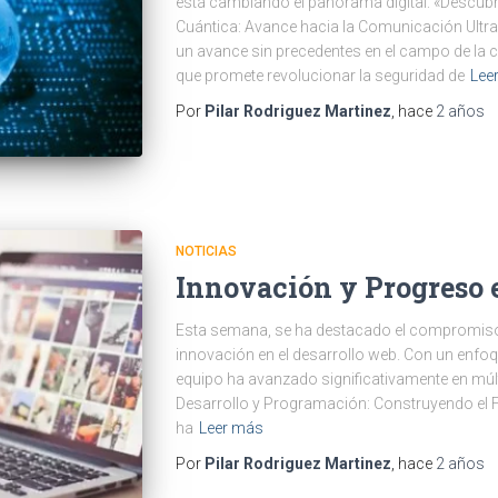
está cambiando el panorama digital: «Descubr
Cuántica: Avance hacia la Comunicación Ultra
un avance sin precedentes en el campo de la c
que promete revolucionar la seguridad de
Lee
Por
Pilar Rodriguez Martinez
, hace
2 años
NOTICIAS
Innovación y Progreso 
Esta semana, se ha destacado el compromiso 
innovación en el desarrollo web. Con un enfoqu
equipo ha avanzado significativamente en múlt
Desarrollo y Programación: Construyendo el Fu
ha
Leer más
Por
Pilar Rodriguez Martinez
, hace
2 años