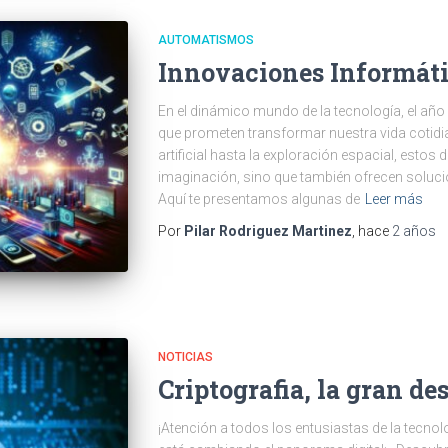
AUTOMATISMOS
Innovaciones Informát
En el dinámico mundo de la tecnología, el a
que prometen transformar nuestra vida cotidia
artificial hasta la exploración espacial, estos
imaginación, sino que también ofrecen soluci
Aquí te presentamos algunas de
Leer más
Por
Pilar Rodriguez Martinez
, hace
2 años
NOTICIAS
Criptografia, la gran d
¡Atención a todos los entusiastas de la tecno