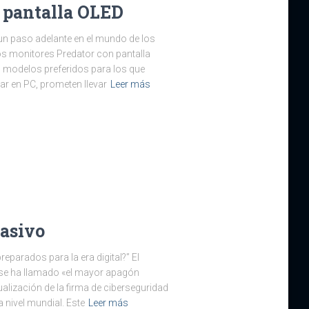
 pantalla OLED
un paso adelante en el mundo de los
os monitores Predator con pantalla
s modelos preferidos para los que
r en PC, prometen llevar
Leer más
asivo
parados para la era digital?” El
 se ha llamado «el mayor apagón
tualización de la firma de ciberseguridad
 nivel mundial. Este
Leer más