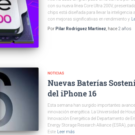
con su nueva línea Core Ultra 200V, presentada e
chips está diseñada para llevar la inteligencia 
con mejoras significativas en rendimiento y
L
Por
Pilar Rodriguez Martinez
, hace
2 años
NOTICIAS
Nuevas Baterías Sosten
del iPhone 16
Esta semana han surgido importantes avances 
innovación energética. La Universidad de Hou
Innovación Energética del Departamento de En
Energy Storage Research Alliance (ESRA), para
Este
Leer más