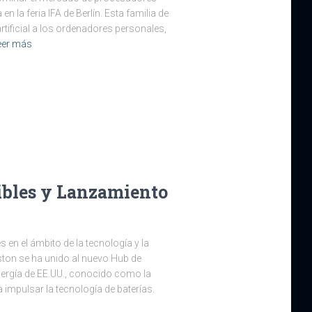
n la feria IFA de Berlín. Esta familia de
artificial a los ordenadores personales,
eer más
ibles y Lanzamiento
en el ámbito de la tecnología y la
ston se ha unido al nuevo Hub de
ergía de EE.UU., conocido como la
 impulsar la tecnología de baterías.