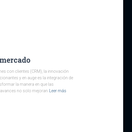
 mercado
nes con clientes (CRM), la innovación
ionantes y en auge es la integración de
formar la manera en que las
s avances no solo mejoran
Leer más