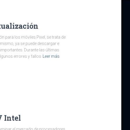
tualización
 para los móviles Pixel, se trata de
 mismo, ya se puede descargar e
 importantes. Durante las últimas
gunos errores y fallos
Leer más
 Intel
 dominar el mercado de procesadores