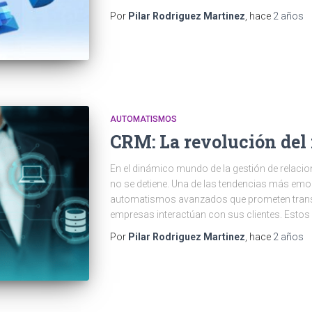
Por
Pilar Rodriguez Martinez
, hace
2 años
AUTOMATISMOS
CRM: La revolución del
En el dinámico mundo de la gestión de relacio
no se detiene. Una de las tendencias más emoc
automatismos avanzados que prometen trans
empresas interactúan con sus clientes. Esto
Por
Pilar Rodriguez Martinez
, hace
2 años