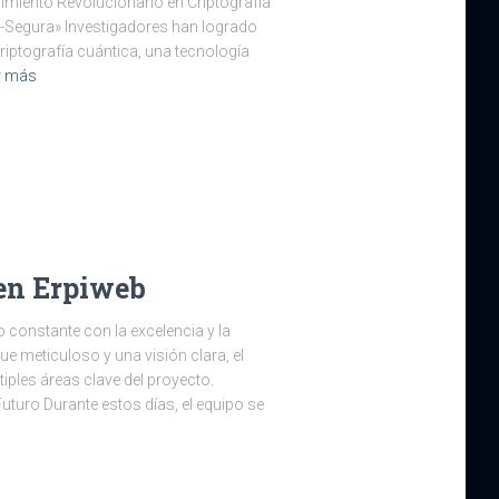
imiento Revolucionario en Criptografía
-Segura» Investigadores han logrado
riptografía cuántica, una tecnología
r más
en Erpiweb
constante con la excelencia y la
e meticuloso y una visión clara, el
iples áreas clave del proyecto.
turo Durante estos días, el equipo se