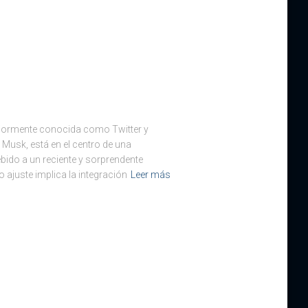
eriormente conocida como Twitter y
 Musk, está en el centro de una
bido a un reciente y sorprendente
 ajuste implica la integración
Leer más