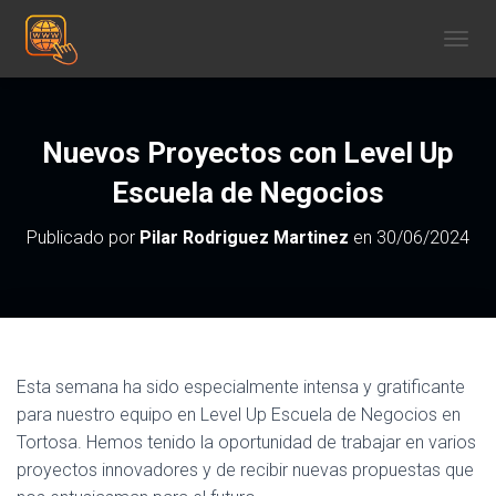
CAMBI
Nuevos Proyectos con Level Up
Escuela de Negocios
Publicado por
Pilar Rodriguez Martinez
en
30/06/2024
Esta semana ha sido especialmente intensa y gratificante
para nuestro equipo en Level Up Escuela de Negocios en
Tortosa. Hemos tenido la oportunidad de trabajar en varios
proyectos innovadores y de recibir nuevas propuestas que